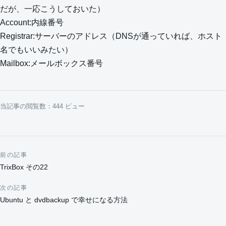
だが、一応こうしておいた）
Account:内線番号
Registrar:サーバーのアドレス（DNSが通っていれば、ホスト
名でもいいみたい）
Mailbox:メールボックス番号
当記事の閲覧数：444 ビュー
前の記事
投稿ナビゲーション
TrixBox その22
次の記事
Ubuntu と dvdbackup で幸せになる方法