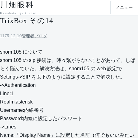
川畑眼科
本文へ移動
メニュー
Kawabata Eye Clinic
TrixBox その14
1176-12-10
管理者ブログ
snom 105 について
snom 105 の sip 接続は、時々繋がらないことがあって、しば
らく悩んでいた。解決方法は、snom105 の web 設定で
Settings->SIP を以下のように設定することで解決した。
->Authentication
Line:1
Realm:asterisk
Username:内線番号
Password:内線に設定したパスワード
->Lines
Name:「Display Name」に設定した名前（何でもいいみたい