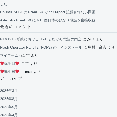
した
Ubuntu 24.04 の FreePBX で cdr report 記録されない問題
Asterisk / FreePBX に NTT西日本のひかり電話を直接収容
最近のコメント
RTX1210 系統における IPoE とひかり電話の両立
に
がり
より
Flash Operator Panel 2 (FOP2) の インストール
に
中村 高志
より
マイブーム♪
に
***
より
誕生日
に
***
より
誕生日
に
mac
より
アーカイブ
2026年3月
2025年8月
2025年5月
2025年4月