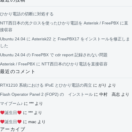
ひかり電話の切断に対処する
NTT西日本の光クロスを使ったひかり電話を Asterisk / FreePBX に直
接収容
Ubuntu 24.04 に Asterisk22 と FreePBX17 をインストールを修正しま
した
Ubuntu 24.04 の FreePBX で cdr report 記録されない問題
Asterisk / FreePBX に NTT西日本のひかり電話を直接収容
最近のコメント
RTX1210 系統における IPoE とひかり電話の両立
に
がり
より
Flash Operator Panel 2 (FOP2) の インストール
に
中村 高志
より
マイブーム♪
に
***
より
誕生日
に
***
より
誕生日
に
mac
より
アーカイブ