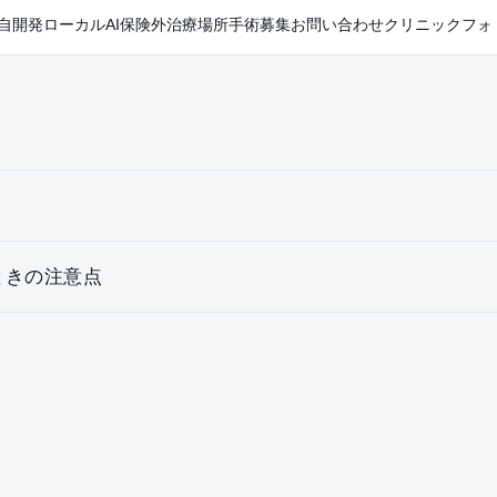
自開発ローカルAI
保険外治療
場所
手術
募集
お問い合わせ
クリニックフォ
たてるときの注意点