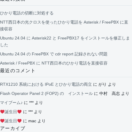
ひかり電話の切断に対処する
NTT西日本の光クロスを使ったひかり電話を Asterisk / FreePBX に直
接収容
Ubuntu 24.04 に Asterisk22 と FreePBX17 をインストールを修正しま
した
Ubuntu 24.04 の FreePBX で cdr report 記録されない問題
Asterisk / FreePBX に NTT西日本のひかり電話を直接収容
最近のコメント
RTX1210 系統における IPoE とひかり電話の両立
に
がり
より
Flash Operator Panel 2 (FOP2) の インストール
に
中村 高志
より
マイブーム♪
に
***
より
誕生日
に
***
より
誕生日
に
mac
より
アーカイブ