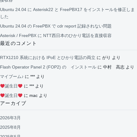
Ubuntu 24.04 に Asterisk22 と FreePBX17 をインストールを修正しま
した
Ubuntu 24.04 の FreePBX で cdr report 記録されない問題
Asterisk / FreePBX に NTT西日本のひかり電話を直接収容
最近のコメント
RTX1210 系統における IPoE とひかり電話の両立
に
がり
より
Flash Operator Panel 2 (FOP2) の インストール
に
中村 高志
より
マイブーム♪
に
***
より
誕生日
に
***
より
誕生日
に
mac
より
アーカイブ
2026年3月
2025年8月
2025年5月