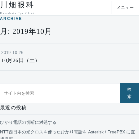
川畑眼科
本文へ移動
メニュー
Kawabata Eye Clinic
ARCHIVE
月:
2019年10月
2019.10.26
10月26日（土）
サイト内を検索
検
索
最近の投稿
ひかり電話の切断に対処する
NTT西日本の光クロスを使ったひかり電話を Asterisk / FreePBX に直
接収容