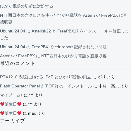
ひかり電話の切断に対処する
NTT西日本の光クロスを使ったひかり電話を Asterisk / FreePBX に直
接収容
Ubuntu 24.04 に Asterisk22 と FreePBX17 をインストールを修正しま
した
Ubuntu 24.04 の FreePBX で cdr report 記録されない問題
Asterisk / FreePBX に NTT西日本のひかり電話を直接収容
最近のコメント
RTX1210 系統における IPoE とひかり電話の両立
に
がり
より
Flash Operator Panel 2 (FOP2) の インストール
に
中村 高志
より
マイブーム♪
に
***
より
誕生日
に
***
より
誕生日
に
mac
より
アーカイブ