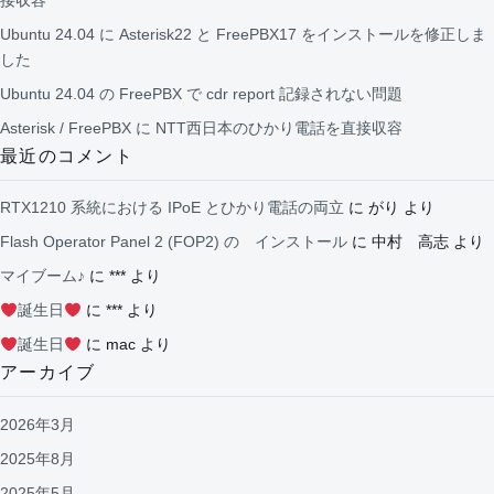
Ubuntu 24.04 に Asterisk22 と FreePBX17 をインストールを修正しま
した
Ubuntu 24.04 の FreePBX で cdr report 記録されない問題
Asterisk / FreePBX に NTT西日本のひかり電話を直接収容
最近のコメント
RTX1210 系統における IPoE とひかり電話の両立
に
がり
より
Flash Operator Panel 2 (FOP2) の インストール
に
中村 高志
より
マイブーム♪
に
***
より
誕生日
に
***
より
誕生日
に
mac
より
アーカイブ
2026年3月
2025年8月
2025年5月