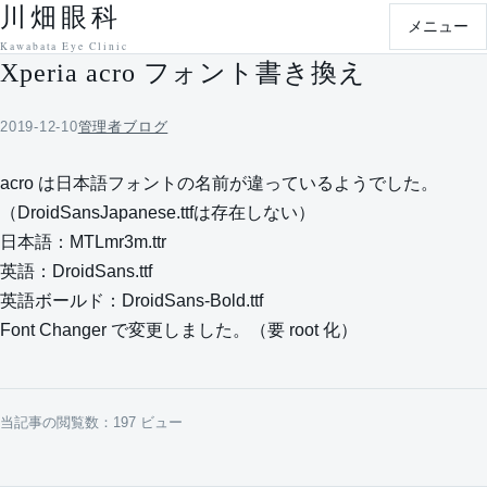
川畑眼科
本文へ移動
メニュー
Kawabata Eye Clinic
Xperia acro フォント書き換え
2019-12-10
管理者ブログ
acro は日本語フォントの名前が違っているようでした。
（DroidSansJapanese.ttfは存在しない）
日本語：MTLmr3m.ttr
英語：DroidSans.ttf
英語ボールド：DroidSans-Bold.ttf
Font Changer で変更しました。（要 root 化）
当記事の閲覧数：197 ビュー