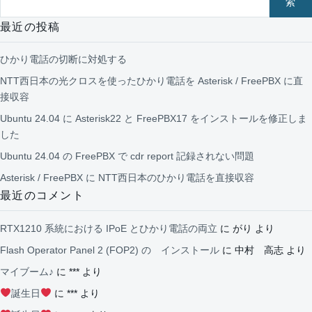
索
最近の投稿
ひかり電話の切断に対処する
NTT西日本の光クロスを使ったひかり電話を Asterisk / FreePBX に直
接収容
Ubuntu 24.04 に Asterisk22 と FreePBX17 をインストールを修正しま
した
Ubuntu 24.04 の FreePBX で cdr report 記録されない問題
Asterisk / FreePBX に NTT西日本のひかり電話を直接収容
最近のコメント
RTX1210 系統における IPoE とひかり電話の両立
に
がり
より
Flash Operator Panel 2 (FOP2) の インストール
に
中村 高志
より
マイブーム♪
に
***
より
誕生日
に
***
より