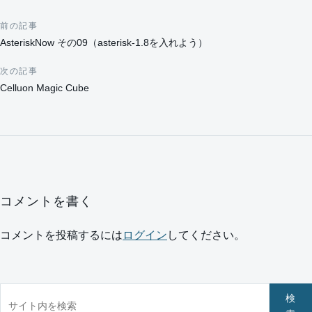
前の記事
投稿ナビゲーション
AsteriskNow その09（asterisk-1.8を入れよう）
次の記事
Celluon Magic Cube
コメントを書く
コメントを投稿するには
ログイン
してください。
サイト内を検索
検