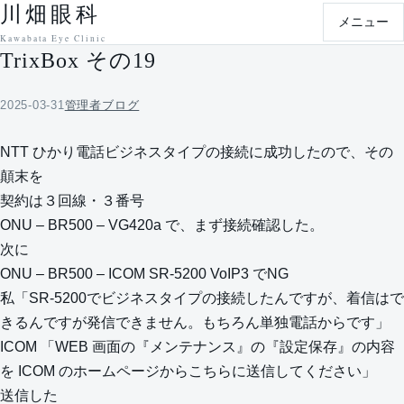
川畑眼科
本文へ移動
メニュー
Kawabata Eye Clinic
TrixBox その19
2025-03-31
管理者ブログ
NTT ひかり電話ビジネスタイプの接続に成功したので、その
顛末を
契約は３回線・３番号
ONU – BR500 – VG420a で、まず接続確認した。
次に
ONU – BR500 – ICOM SR-5200 VoIP3 でNG
私「SR-5200でビジネスタイプの接続したんですが、着信はで
きるんですが発信できません。もちろん単独電話からです」
ICOM 「WEB 画面の『メンテナンス』の『設定保存』の内容
を ICOM のホームページからこちらに送信してください」
送信した