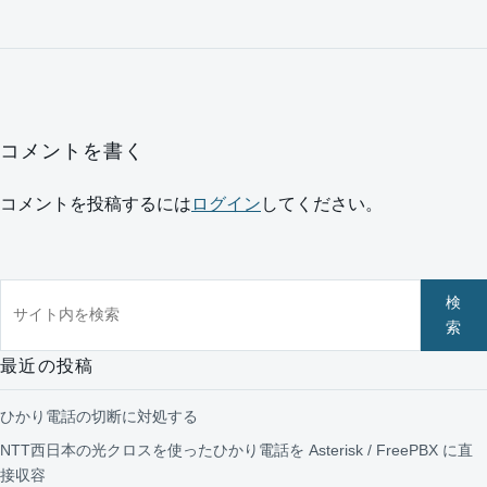
コメントを書く
コメントを投稿するには
ログイン
してください。
サイト内を検索
検
索
最近の投稿
ひかり電話の切断に対処する
NTT西日本の光クロスを使ったひかり電話を Asterisk / FreePBX に直
接収容