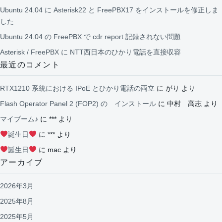
Ubuntu 24.04 に Asterisk22 と FreePBX17 をインストールを修正しま
した
Ubuntu 24.04 の FreePBX で cdr report 記録されない問題
Asterisk / FreePBX に NTT西日本のひかり電話を直接収容
最近のコメント
RTX1210 系統における IPoE とひかり電話の両立
に
がり
より
Flash Operator Panel 2 (FOP2) の インストール
に
中村 高志
より
マイブーム♪
に
***
より
誕生日
に
***
より
誕生日
に
mac
より
アーカイブ
2026年3月
2025年8月
2025年5月