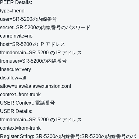
PEER Details:
type=friend
user=SR-5200の内線番号
secret=SR-5200の内線番号のパスワード
canreinvite=no
host=SR-5200 の IP アドレス
fromdomain=SR-5200 の IP アドレス
fromuser=SR-5200の内線番号
insecure=very
disallow=all
allow=ulaw&alawextension.conf
context=from-trunk
USER Context: 電話番号
USER Details:
fromdomain=SR-5200 の IP アドレス
context=from-trunk
Register String: SR-5200の内線番号:SR-5200の内線番号のパ