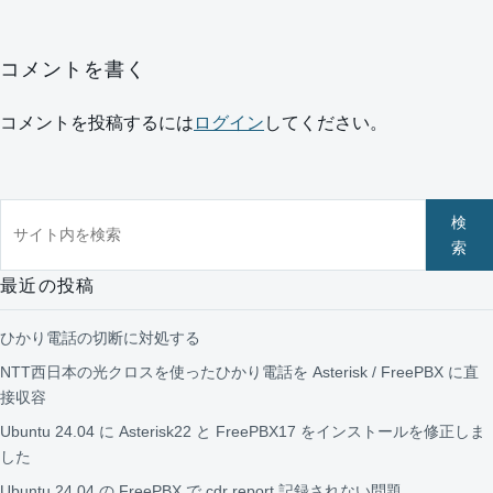
コメントを書く
コメントを投稿するには
ログイン
してください。
サイト内を検索
検
索
最近の投稿
ひかり電話の切断に対処する
NTT西日本の光クロスを使ったひかり電話を Asterisk / FreePBX に直
接収容
Ubuntu 24.04 に Asterisk22 と FreePBX17 をインストールを修正しま
した
Ubuntu 24.04 の FreePBX で cdr report 記録されない問題