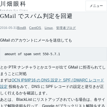
川畑眼科
本文へ移動
メニュー
Kawabata Eye Clinic
GMail でスパム判定を回避
2016-05-31
Bind9
、
CentOS
、
Linux
、
管理者ブログ
GMail のアカウントにメールを送信しても
amount of spam sent 550-5.7.1
とか PTR ナンチャラとかエラーが出て GMail に拒否られてし
まうことに対処
まずは
OCN IP8/IP16 の DNS 設定と SPF / DMARC レコード
設定
投稿をみて、DNS に SPF レコードの設定と逆引きが正
しく行えるかを確認します。
あとは、 BlackList にリストアップされている場合は、各サイ
トで解除依頼を行って、Google がブラックリスト解除をする