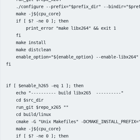
    ./configure --prefix="$prefix_dir" --bindir="$pref
    make -j${cpu_core}

    if [ $? -ne 0 ]; then

        print_error "make libx264" && exit 1

    fi

    make install

    make distclean

    enable_option="${enable_option} --enable-libx264"

fi

if [ $enable_h265 -eq 1 ]; then

    echo "---------- build libx265  ----------"

    cd $src_dir

    run_git $repo_x265 ""

    cd build/linux

    cmake -G "Unix Makefiles" -DCMAKE_INSTALL_PREFIX="
    make -j${cpu_core}

    if [ $? -ne 0 ]; then
