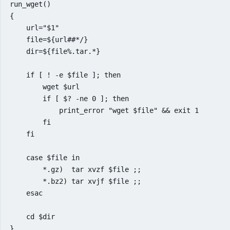
run_wget()

{

    url="$1"

    file=${url##*/}

    dir=${file%.tar.*}

    if [ ! -e $file ]; then

        wget $url

        if [ $? -ne 0 ]; then

            print_error "wget $file" && exit 1

        fi

    fi

    case $file in

        *.gz)  tar xvzf $file ;;

        *.bz2) tar xvjf $file ;;

    esac

    cd $dir

}
