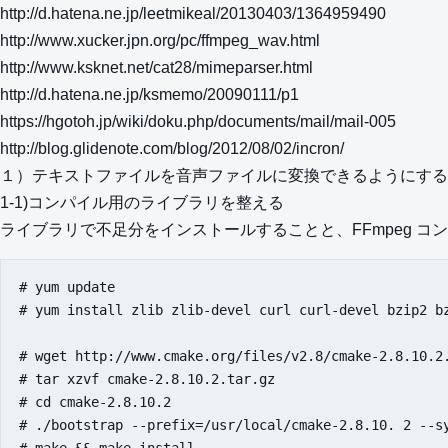
http://d.hatena.ne.jp/leetmikeal/20130403/1364959490
http://www.xucker.jpn.org/pc/ffmpeg_wav.html
http://www.ksknet.net/cat28/mimeparser.html
http://d.hatena.ne.jp/ksmemo/20090111/p1
https://hgotoh.jp/wiki/doku.php/documents/mail/mail-005
http://blog.glidenote.com/blog/2012/08/02/incron/
１）テキストファイルを音声ファイルに変換できるようにする
1-1)コンパイル用のライブラリを整える
ライブラリで不足分をインストールすることと、FFmpeg コンパ
# yum update

# yum install zlib zlib-devel curl curl-devel bzip2 bz
# wget http://www.cmake.org/files/v2.8/cmake-2.8.10.2.
# tar xzvf cmake-2.8.10.2.tar.gz

# cd cmake-2.8.10.2

# ./bootstrap --prefix=/usr/local/cmake-2.8.10. 2 --sy
# make && make install
