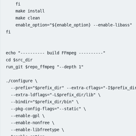
    fi

    make install

    make clean

    enable_option="${enable_option} --enable-libass"

fi

echo "---------- build FFmpeg ----------"

cd $src_dir

run_git $repo_ffmpeg "--depth 1"

./configure \

  --prefix="$prefix_dir" --extra-cflags="-I$prefix_dir
  --extra-ldflags="-L$prefix_dir/lib" \

  --bindir="$prefix_dir/bin" \

  --pkg-config-flags="--static" \

  --enable-gpl \

  --enable-nonfree \

  --enable-libfreetype \
