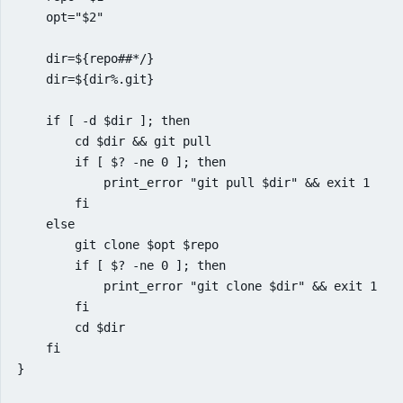
    opt="$2"

    dir=${repo##*/}

    dir=${dir%.git}

    if [ -d $dir ]; then

        cd $dir && git pull

        if [ $? -ne 0 ]; then

            print_error "git pull $dir" && exit 1

        fi

    else

        git clone $opt $repo

        if [ $? -ne 0 ]; then

            print_error "git clone $dir" && exit 1

        fi

        cd $dir

    fi

}
