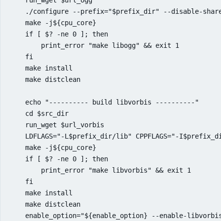
    run_wget $url_ogg

    ./configure --prefix="$prefix_dir" --disable-share
    make -j${cpu_core}

    if [ $? -ne 0 ]; then

        print_error "make libogg" && exit 1

    fi

    make install

    make distclean

    echo "---------- build libvorbis ----------"

    cd $src_dir

    run_wget $url_vorbis

    LDFLAGS="-L$prefix_dir/lib" CPPFLAGS="-I$prefix_d
    make -j${cpu_core}

    if [ $? -ne 0 ]; then

        print_error "make libvorbis" && exit 1

    fi

    make install

    make distclean

    enable_option="${enable_option} --enable-libvorbis