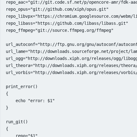
repo_aac="git://git.code.sf.net/p/opencore-amr/fdk-aac
repo_opus="git://github.com/xiph/opus.git"

repo_libvpx="https://chromium.googlesource.com/webm/li
repo_libass="https://github.com/libass/libass.git"

repo_ffmpeg="git://source.ffmpeg.org/ffmpeg"

url_autoconf="http://ftp.gnu.org/gnu/autoconf/autoconf
url_lame="http://downloads.sourceforge.net/project/lam
url_ogg="http://downloads.xiph.org/releases/ogg/libogg
url_theora="http://downloads.xiph.org/releases/theora/
url_vorbis="http://downloads.xiph.org/releases/vorbis/
print_error()

{

    echo "error: $1"

}

run_git()

{

    repo="$1"
