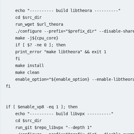
    echo "---------- build libtheora ----------"

    cd $src_dir

    run_wget $url_theora

    ./configure --prefix="$prefix_dir" --disable-share
    make -j${cpu_core}

    if [ $? -ne 0 ]; then

    print_error "make libtheora" && exit 1

    fi

    make install

    make clean

    enable_option="${enable_option} --enable-libtheora
fi

if [ $enable_vp8 -eq 1 ]; then

    echo "---------- build libvpx ----------"

    cd $src_dir

    run_git $repo_libvpx "--depth 1"
