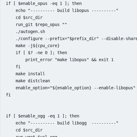
if [ $enable_opus -eq 1 ]; then

    echo "---------- build libopus ----------"

    cd $src_dir

    run_git $repo_opus ""

    ./autogen.sh

    ./configure --prefix="$prefix_dir" --disable-share
    make -j${cpu_core}

    if [ $? -ne 0 ]; then

        print_error "make libopus" && exit 1

    fi

    make install

    make distclean

    enable_option="${enable_option} --enable-libopus"

fi

if [ $enable_ogg -eq 1 ]; then

    echo "---------- build libogg  ----------"

    cd $src_dir
