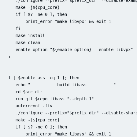
    ./configure --prefix="$prefix_dir" --disable-examp
    make -j${cpu_core}

    if [ $? -ne 0 ]; then

        print_error "make libvpx" && exit 1

    fi

    make install

    make clean

    enable_option="${enable_option} --enable-libvpx"

fi

if [ $enable_ass -eq 1 ]; then

    echo "---------- build libass ----------"

    cd $src_dir

    run_git $repo_libass "--depth 1"

    autoreconf -fiv

    ./configure --prefix="$prefix_dir" --disable-share
    make -j${cpu_core}

    if [ $? -ne 0 ]; then

        print_error "make libass" && exit 1
