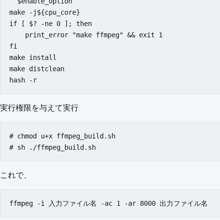
  $enable_option

make -j${cpu_core}

if [ $? -ne 0 ]; then

    print_error "make ffmpeg" && exit 1

fi

make install

make distclean

実行権限を与えて実行
# chmod u+x ffmpeg_build.sh

これで、