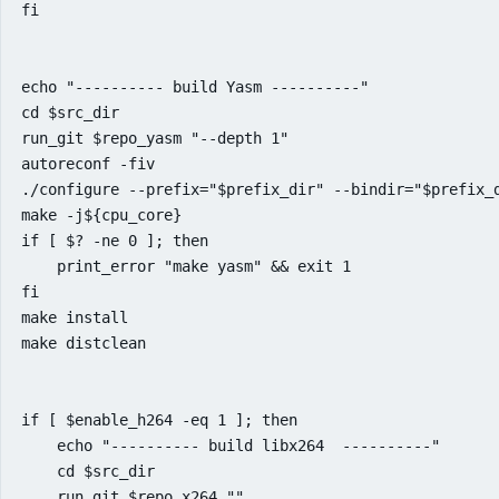
fi

echo "---------- build Yasm ----------"

cd $src_dir

run_git $repo_yasm "--depth 1"

autoreconf -fiv

./configure --prefix="$prefix_dir" --bindir="$prefix_d
make -j${cpu_core}

if [ $? -ne 0 ]; then

    print_error "make yasm" && exit 1

fi

make install

make distclean

if [ $enable_h264 -eq 1 ]; then

    echo "---------- build libx264  ----------"

    cd $src_dir

    run_git $repo_x264 ""
