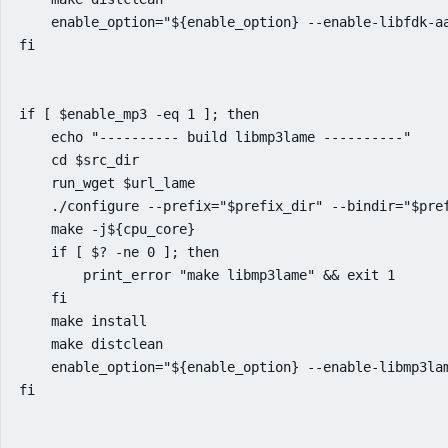
    enable_option="${enable_option} --enable-libfdk-aa
fi

if [ $enable_mp3 -eq 1 ]; then

    echo "---------- build libmp3lame ----------"

    cd $src_dir

    run_wget $url_lame

    ./configure --prefix="$prefix_dir" --bindir="$pref
    make -j${cpu_core}

    if [ $? -ne 0 ]; then

        print_error "make libmp3lame" && exit 1

    fi

    make install

    make distclean

    enable_option="${enable_option} --enable-libmp3lam
fi
