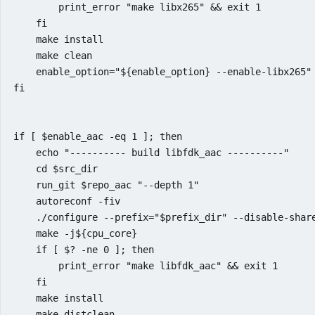
        print_error "make libx265" && exit 1

    fi

    make install

    make clean

    enable_option="${enable_option} --enable-libx265"

fi

if [ $enable_aac -eq 1 ]; then

    echo "---------- build libfdk_aac ----------"

    cd $src_dir

    run_git $repo_aac "--depth 1"

    autoreconf -fiv

    ./configure --prefix="$prefix_dir" --disable-share
    make -j${cpu_core}

    if [ $? -ne 0 ]; then

        print_error "make libfdk_aac" && exit 1

    fi

    make install

    make distclean
