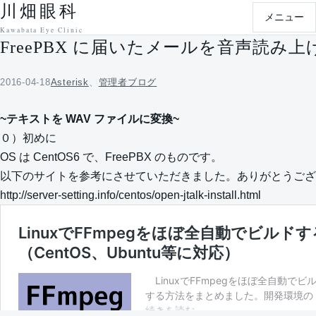
川畑眼科
本文へ移動
メニュー
Kawabata Eye Clinic
FreePBX に届いたメールを音声読み
2016-04-18
Asterisk
、
管理者ブログ
~テキストを WAV ファイルに変換~
０）初めに
OS は CentOS6 で、FreePBX のものです。
以下のサイトを参考にさせていただきました。ありがとうござ
http://server-setting.info/centos/open-jtalk-install.html