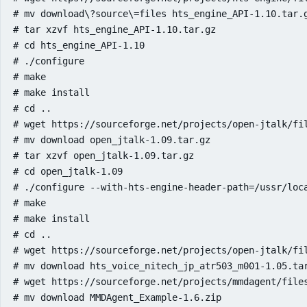
# mv download\?source\=files hts_engine_API-1.10.tar.g
# tar xzvf hts_engine_API-1.10.tar.gz

# cd hts_engine_API-1.10

# ./configure

# make

# make install

# cd ..

# wget https://sourceforge.net/projects/open-jtalk/fil
# mv download open_jtalk-1.09.tar.gz

# tar xzvf open_jtalk-1.09.tar.gz

# cd open_jtalk-1.09

# ./configure --with-hts-engine-header-path=/ussr/loc
# make

# make install

# cd ..

# wget https://sourceforge.net/projects/open-jtalk/fi
# mv download hts_voice_nitech_jp_atr503_m001-1.05.tar
# wget https://sourceforge.net/projects/mmdagent/files
# mv download MMDAgent_Example-1.6.zip
