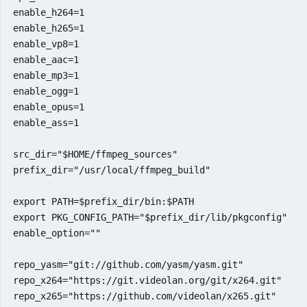
enable_h264=1

enable_h265=1

enable_vp8=1

enable_aac=1

enable_mp3=1

enable_ogg=1

enable_opus=1

enable_ass=1

src_dir="$HOME/ffmpeg_sources"

prefix_dir="/usr/local/ffmpeg_build"

export PATH=$prefix_dir/bin:$PATH

export PKG_CONFIG_PATH="$prefix_dir/lib/pkgconfig"

enable_option=""

repo_yasm="git://github.com/yasm/yasm.git"

repo_x264="https://git.videolan.org/git/x264.git"

repo_x265="https://github.com/videolan/x265.git"
