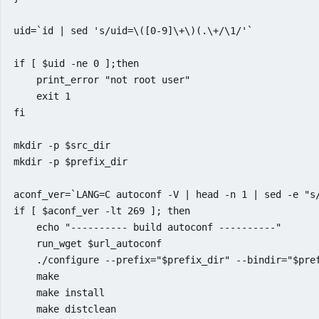
uid=`id | sed 's/uid=\([0-9]\+\)(.\+/\1/'`

if [ $uid -ne 0 ];then

    print_error "not root user"

    exit 1

fi

mkdir -p $src_dir

mkdir -p $prefix_dir

aconf_ver=`LANG=C autoconf -V | head -n 1 | sed -e "s/
if [ $aconf_ver -lt 269 ]; then

    echo "---------- build autoconf ----------"

    run_wget $url_autoconf

    ./configure --prefix="$prefix_dir" --bindir="$pref
    make

    make install

    make distclean
