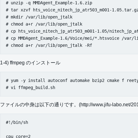
# unzip -q MMDAgent_Example-1.6.zip

# tar xzvf hts_voice_nitech_jp_atr503_m001-1.05.tar.gz
# mkdir /var/lib/open_jtalk

# chmod a+r /var/lib/open_jtalk

# cp hts_voice_nitech_jp_atr503_m001-1.05/nitech_jp_at
# cp MMDAgent_Example-1.6/Voice/mei/*.htsvoice /var/li
1-4) ffmpeg のインストール
# yum -y install autoconf automake bzip2 cmake f reet
ファイルの中身は以下の通りです。(http://www.jifu-labo.net/2015
#!/bin/sh

cpu_core=2
