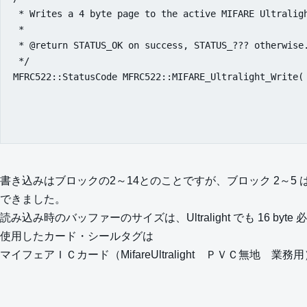
 * Writes a 4 byte page to the active MIFARE Ultraligh
 * 

 * @return STATUS_OK on success, STATUS_??? otherwise.
 */

MFRC522::StatusCode MFRC522::MIFARE_Ultralight_Write(	byte page, 		///< The page (2-15) to write to.

														byte *buffer,	///
														byte bufferSize	///< Buffer size, m
書き込みはブロックの2～14とのことですが、ブロック 2～
できました。
読み込み時のバッファーのサイズは、Ultralight でも 16 byte
使用したカード・シールタグは
マイフェアＩＣカード（MifareUltralight ＰＶＣ無地 業務用