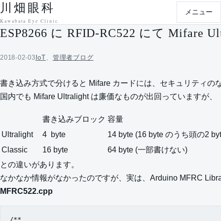
川畑眼科
本文へ移動
メニュー
Kawabata Eye Clinic
ESP8266 に RFID-RC522 にて Mifare
2018-02-03
IoT
、
管理者ブログ
書き込み方式で分けると Mifare カードには、セキュリティのない Ultra
国内でも Mifare Ultralight は廉価なものが出回っていますが、
書き込みブロック
容量
Ultralight
4 byte
14 byte (16 byte のうち頭の2 
Classic
16 byte
64 byte (一部書けない)
との違いがあります。
なかなか情報がなかったのですが、実は、Arduino MFRC Libr
MFRC522.cpp
/**
