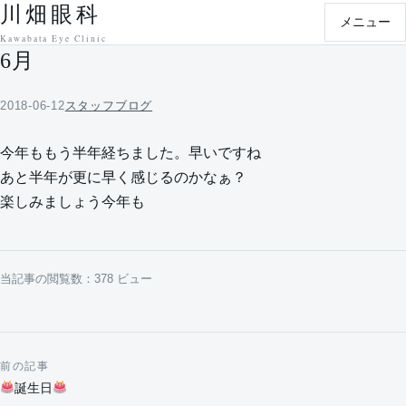
川畑眼科
本文へ移動
メニュー
Kawabata Eye Clinic
6月
2018-06-12
スタッフブログ
今年ももう半年経ちました。早いですね
あと半年が更に早く感じるのかなぁ？
楽しみましょう今年も
当記事の閲覧数：378 ビュー
前の記事
投稿ナビゲーション
誕生日