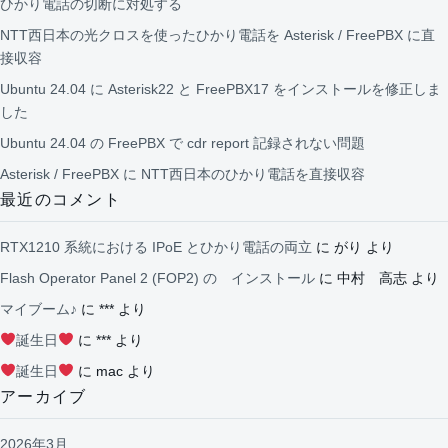
ひかり電話の切断に対処する
NTT西日本の光クロスを使ったひかり電話を Asterisk / FreePBX に直
接収容
Ubuntu 24.04 に Asterisk22 と FreePBX17 をインストールを修正しま
した
Ubuntu 24.04 の FreePBX で cdr report 記録されない問題
Asterisk / FreePBX に NTT西日本のひかり電話を直接収容
最近のコメント
RTX1210 系統における IPoE とひかり電話の両立
に
がり
より
Flash Operator Panel 2 (FOP2) の インストール
に
中村 高志
より
マイブーム♪
に
***
より
誕生日
に
***
より
誕生日
に
mac
より
アーカイブ
2026年3月