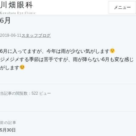
川畑眼科
本文へ移動
メニュー
Kawabata Eye Clinic
6月
2019-06-11
スタッフブログ
6月に入ってますが、今年は雨が少ない気がします
ジメジメする季節は苦手ですが、雨が降らない6月も変な感じ
がします
当記事の閲覧数：522 ビュー
前の記事
投稿ナビゲーション
5月30日