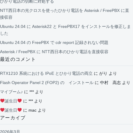
ひかり電話の切断に対処する
NTT西日本の光クロスを使ったひかり電話を Asterisk / FreePBX に直
接収容
Ubuntu 24.04 に Asterisk22 と FreePBX17 をインストールを修正しま
した
Ubuntu 24.04 の FreePBX で cdr report 記録されない問題
Asterisk / FreePBX に NTT西日本のひかり電話を直接収容
最近のコメント
RTX1210 系統における IPoE とひかり電話の両立
に
がり
より
Flash Operator Panel 2 (FOP2) の インストール
に
中村 高志
より
マイブーム♪
に
***
より
誕生日
に
***
より
誕生日
に
mac
より
アーカイブ
2026年3月