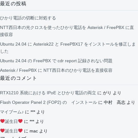
最近の投稿
ひかり電話の切断に対処する
NTT西日本の光クロスを使ったひかり電話を Asterisk / FreePBX に直
接収容
Ubuntu 24.04 に Asterisk22 と FreePBX17 をインストールを修正しま
した
Ubuntu 24.04 の FreePBX で cdr report 記録されない問題
Asterisk / FreePBX に NTT西日本のひかり電話を直接収容
最近のコメント
RTX1210 系統における IPoE とひかり電話の両立
に
がり
より
Flash Operator Panel 2 (FOP2) の インストール
に
中村 高志
より
マイブーム♪
に
***
より
誕生日
に
***
より
誕生日
に
mac
より