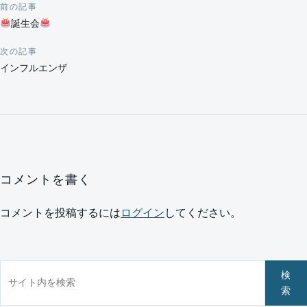
前の記事
投稿ナビゲーション
誕生会
次の記事
インフルエンザ
コメントを書く
コメントを投稿するには
ログイン
してください。
サイト内を検索
検
索