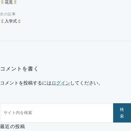
花見
次の記事
入学式
コメントを書く
コメントを投稿するには
ログイン
してください。
サイト内を検索
検
索
最近の投稿