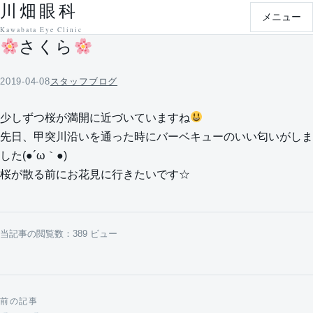
川畑眼科
本文へ移動
メニュー
Kawabata Eye Clinic
さくら
2019-04-08
スタッフブログ
少しずつ桜が満開に近づいていますね
先日、甲突川沿いを通った時にバーベキューのいい匂いがしま
した(●´ω｀●)
桜が散る前にお花見に行きたいです☆
当記事の閲覧数：389 ビュー
前の記事
投稿ナビゲーション