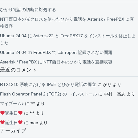
ひかり電話の切断に対処する
NTT西日本の光クロスを使ったひかり電話を Asterisk / FreePBX に直
接収容
Ubuntu 24.04 に Asterisk22 と FreePBX17 をインストールを修正しま
した
Ubuntu 24.04 の FreePBX で cdr report 記録されない問題
Asterisk / FreePBX に NTT西日本のひかり電話を直接収容
最近のコメント
RTX1210 系統における IPoE とひかり電話の両立
に
がり
より
Flash Operator Panel 2 (FOP2) の インストール
に
中村 高志
より
マイブーム♪
に
***
より
誕生日
に
***
より
誕生日
に
mac
より
アーカイブ