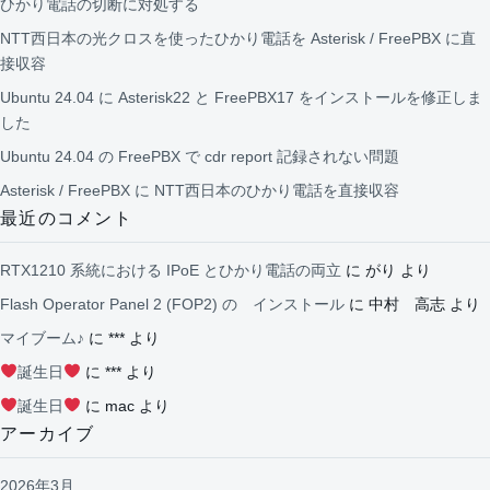
ひかり電話の切断に対処する
NTT西日本の光クロスを使ったひかり電話を Asterisk / FreePBX に直
接収容
Ubuntu 24.04 に Asterisk22 と FreePBX17 をインストールを修正しま
した
Ubuntu 24.04 の FreePBX で cdr report 記録されない問題
Asterisk / FreePBX に NTT西日本のひかり電話を直接収容
最近のコメント
RTX1210 系統における IPoE とひかり電話の両立
に
がり
より
Flash Operator Panel 2 (FOP2) の インストール
に
中村 高志
より
マイブーム♪
に
***
より
誕生日
に
***
より
誕生日
に
mac
より
アーカイブ
2026年3月