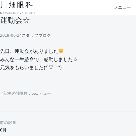
川畑眼科
本文へ移動
メニュー
Kawabata Eye Clinic
運動会☆
2019-06-24
スタッフブログ
先日、運動会がありました
みんな一生懸命で、感動しました☆
元気をもらいました(*´▽｀*)
当記事の閲覧数：561 ビュー
前の記事
投稿ナビゲーション
6月