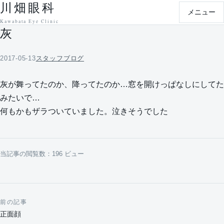
川畑眼科
本文へ移動
メニュー
Kawabata Eye Clinic
灰
2017-05-13
スタッフブログ
灰が舞ってたのか、降ってたのか…窓を開けっぱなしにしてた
みたいで…
何もかもザラついていました。泣きそうでした
当記事の閲覧数：196 ビュー
前の記事
投稿ナビゲーション
正面顔