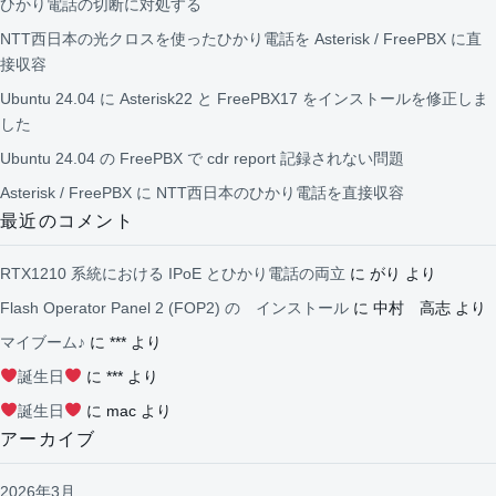
ひかり電話の切断に対処する
NTT西日本の光クロスを使ったひかり電話を Asterisk / FreePBX に直
接収容
Ubuntu 24.04 に Asterisk22 と FreePBX17 をインストールを修正しま
した
Ubuntu 24.04 の FreePBX で cdr report 記録されない問題
Asterisk / FreePBX に NTT西日本のひかり電話を直接収容
最近のコメント
RTX1210 系統における IPoE とひかり電話の両立
に
がり
より
Flash Operator Panel 2 (FOP2) の インストール
に
中村 高志
より
マイブーム♪
に
***
より
誕生日
に
***
より
誕生日
に
mac
より
アーカイブ
2026年3月