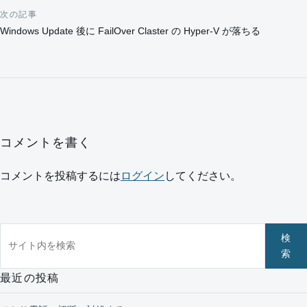
次の記事
Windows Update 後に FailOver Claster の Hyper-V が落ちる
コメントを書く
コメントを投稿するには
ログイン
してください。
サイト内を検索
検
索
最近の投稿