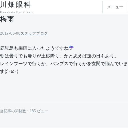
川畑眼科
本文へ移動
メニュー
Kawabata Eye Clinic
梅雨
2017-06-08
スタッフブログ
鹿児島も梅雨に入ったようですね
朝は曇りでも帰りが土砂降り。かと思えば逆の日もあり。
レインブーツで行くか、パンプスで行くかを玄関で悩んでいま
す(;´･ω･)
当記事の閲覧数：185 ビュー