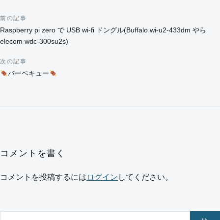
前の記事
投稿ナビゲーション
Raspberry pi zero で USB wi-fi ドングル(Buffalo wi-u2-433dm やら
elecom wdc-300su2s)
次の記事
バーベキュー
コメントを書く
コメントを投稿するには
ログイン
してください。
サイト内を検索