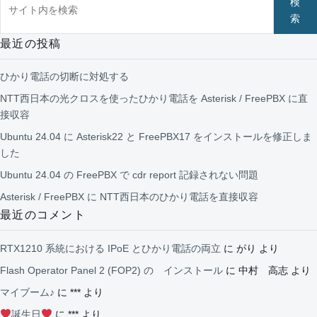
検
索
最近の投稿
ひかり電話の切断に対処する
NTT西日本の光クロスを使ったひかり電話を Asterisk / FreePBX に直
接収容
Ubuntu 24.04 に Asterisk22 と FreePBX17 をインストールを修正しま
した
Ubuntu 24.04 の FreePBX で cdr report 記録されない問題
Asterisk / FreePBX に NTT西日本のひかり電話を直接収容
最近のコメント
RTX1210 系統における IPoE とひかり電話の両立
に
がり
より
Flash Operator Panel 2 (FOP2) の インストール
に
中村 高志
より
マイブーム♪
に
***
より
誕生日
に
***
より