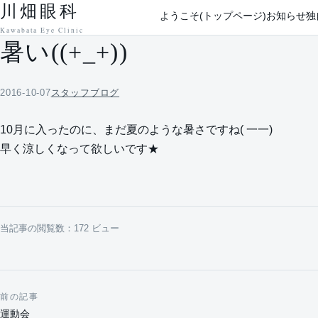
川畑眼科
本文へ移動
ようこそ(トップページ)
お知らせ
独
Kawabata Eye Clinic
暑い((+_+))
2016-10-07
スタッフブログ
10月に入ったのに、まだ夏のような暑さですね( 一一)
早く涼しくなって欲しいです★
当記事の閲覧数：172 ビュー
前の記事
投稿ナビゲーション
運動会