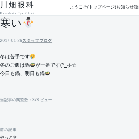
川畑眼科
本文へ移動
ようこそ(トップページ)
お知らせ
独
Kawabata Eye Clinic
寒い
2017-01-26
スタッフブログ
冬は苦手です
冬のご飯は鍋
が一番です(^_-)-☆
今日も鍋、明日も鍋
当記事の閲覧数：378 ビュー
前の記事
投稿ナビゲーション
やっと❄