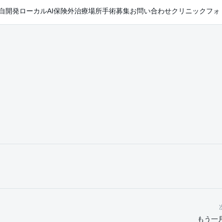
自開発ローカルAI
保険外治療
場所
手術
募集
お問い合わせ
クリニックフォ
もう一