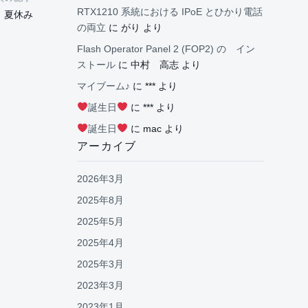
RTX1210 系統における IPoE とひかり電話
夏休み
の両立
に
がり
より
Flash Operator Panel 2 (FOP2) の イン
ストール
に
中村 高志
より
マイブーム♪
に
***
より
誕生日
に
***
より
誕生日
に
mac
より
アーカイブ
2026年3月
2025年8月
2025年5月
2025年4月
2025年3月
2023年3月
2023年1月