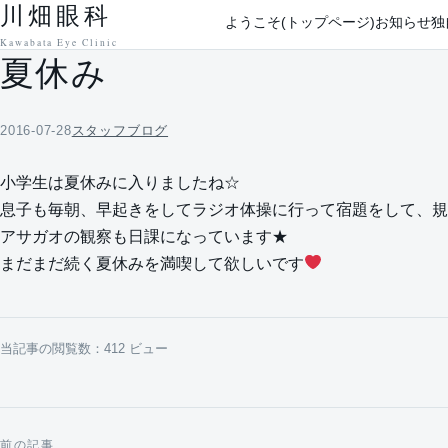
川畑眼科
本文へ移動
ようこそ(トップページ)
お知らせ
独
Kawabata Eye Clinic
夏休み
2016-07-28
スタッフブログ
小学生は夏休みに入りましたね☆
息子も毎朝、早起きをしてラジオ体操に行って宿題をして、規
アサガオの観察も日課になっています★
まだまだ続く夏休みを満喫して欲しいです
当記事の閲覧数：412 ビュー
前の記事