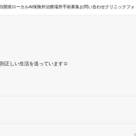
自開発ローカルAI
保険外治療
場所
手術
募集
お問い合わせ
クリニックフォ
則正しい生活を送っています☺