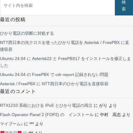
検
索
最近の投稿
ひかり電話の切断に対処する
NTT西日本の光クロスを使ったひかり電話を Asterisk / FreePBX に直
接収容
Ubuntu 24.04 に Asterisk22 と FreePBX17 をインストールを修正しま
した
Ubuntu 24.04 の FreePBX で cdr report 記録されない問題
Asterisk / FreePBX に NTT西日本のひかり電話を直接収容
最近のコメント
RTX1210 系統における IPoE とひかり電話の両立
に
がり
より
Flash Operator Panel 2 (FOP2) の インストール
に
中村 高志
より
マイブーム♪
に
***
より
誕生日
に
***
より