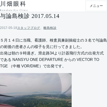
川畑眼科
本文へ移動
メニュー
Kawabata Eye Clinic
与論島検診 2017.05.14
2017-05-18
スタッフブログ
、
離島検診
５月１４日に当職、看護師、検査員兼副操縦士の３名で与論島
の術後の患者さんの様子を見に行ってきました。
出発は朝の９時過ぎ。滑走路34より計器飛行方式の出発方式
である NANSYU ONE DEPARTURE からの VECTOR TO
TGE （中種 VOR/DME）で出発です。