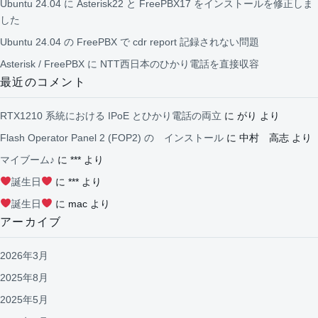
Ubuntu 24.04 に Asterisk22 と FreePBX17 をインストールを修正しま
した
Ubuntu 24.04 の FreePBX で cdr report 記録されない問題
Asterisk / FreePBX に NTT西日本のひかり電話を直接収容
最近のコメント
RTX1210 系統における IPoE とひかり電話の両立
に
がり
より
Flash Operator Panel 2 (FOP2) の インストール
に
中村 高志
より
マイブーム♪
に
***
より
誕生日
に
***
より
誕生日
に
mac
より
アーカイブ
2026年3月
2025年8月
2025年5月