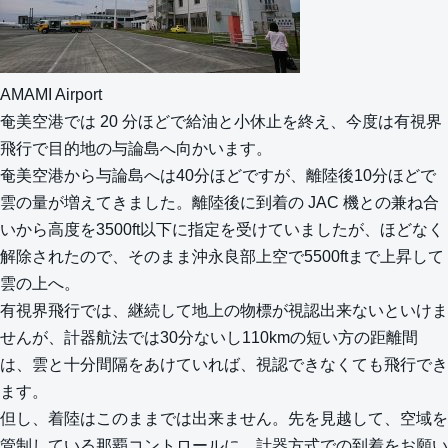
AMAMI Airport
奄美空港では 20 分ほどで給油と小休止を終え、今度は有視界
飛行で目的地の与論島へ向かいます。
奄美空港から与論島へは40分ほどですが、離陸後10分ほどで
雲の量が増えてきました。離陸後に到着の JAC 機との兼ね合
いから高度を3500ft以下に指定を受けていましたが、ほどなく
解除されたので、そのまま沖永良部上空で5500ftまで上昇して
雲の上へ。
有視界飛行では、継続して地上の物標が視認出来ないといけま
せんが、計器航法では30分ないし110kmの短い方の距離間
は、雲と十分間隔をあけていれば、視認できなくても飛行でき
ます。
但し、着陸はこのままでは出来ません。先を見越して、空域を
管制している那覇コントロールに、計器方式での到着をお願い