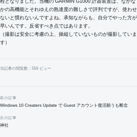
程となりました。当機の GARMIN G1000 計器装置は、なかな
かの高機能とそれゆえの熟達度の難しさで評判ですが、使わせ
ないと慣れないんですよね。承知ながらも、自分でやった方が
早いんです。反省すべき点ではあります。
（撮影は安全に考慮の上、操縦していないものが撮影していま
す）
当記事の閲覧数：559 ビュー
前の記事
投稿ナビゲーション
Windows 10 Creaters Update で Guest アカウント復活願うも断念
次の記事
神社