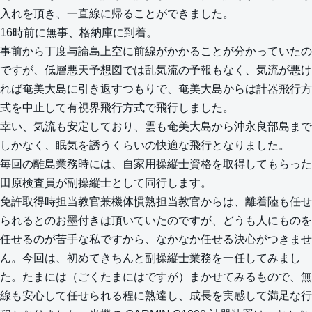
入れを頂き、一直線に帰ることができました。
16時前に無事、格納庫に到着。
事前から丁度与論島上空に前線がかかることが分かっていたの
ですが、低層悪天予想図では乱気流の予報もなく、気流が悪け
れば奄美大島に引き返すつもりで、奄美大島からは計器飛行方
式を中止して有視界飛行方式で飛行しました。
幸い、気流も安定しており、雲も奄美大島から沖永良部島まで
しかなく、眠気を誘うくらいの快適な飛行となりました。
毎回の離島業務時には、自家用操縦士資格を取得してもらった
田原検査員が副操縦士として同行します。
免許取得時担当教官兼機体慣熟担当教官からは、離着陸も任せ
られるとのお墨付きは頂いていたのですが、どうも人にものを
任せるのが苦手な私ですから、なかなか任せる決心がつきませ
ん。今回は、初めてきちんと副操縦士業務を一任してみまし
た。たまには（ごくたまにはですが）まかせてみるもので、無
線も安心して任せられる程に熟達し、成長を実感して満足な行