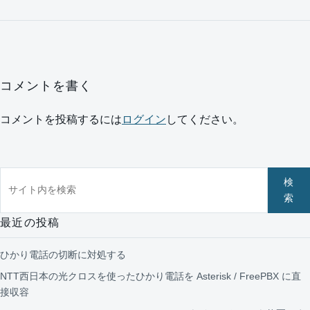
コメントを書く
コメントを投稿するには
ログイン
してください。
サイト内を検索
検
索
最近の投稿
ひかり電話の切断に対処する
NTT西日本の光クロスを使ったひかり電話を Asterisk / FreePBX に直
接収容