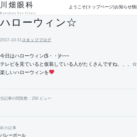
川畑眼科
本文へ移動
ようこそ(トップページ)
お知らせ
独
Kawabata Eye Clinic
ハローウィン☆
2017-10-31
スタッフブログ
今日はハローウィン($・・)/~~~
テレビを見ていると仮装している人がたくさんですね、、、☆
楽しいハローウィンを
当記事の閲覧数：250 ビュー
前の記事
投稿ナビゲーション
バレーボール