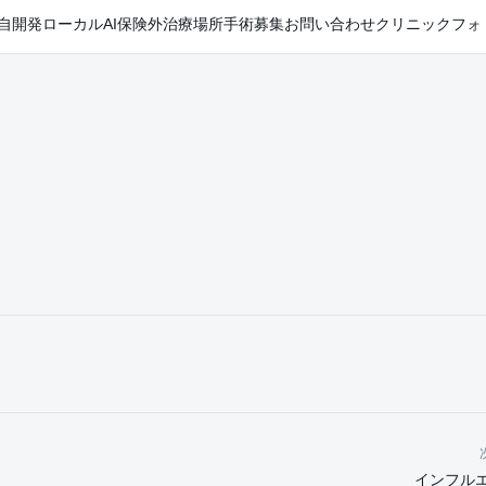
自開発ローカルAI
保険外治療
場所
手術
募集
お問い合わせ
クリニックフォ
インフル