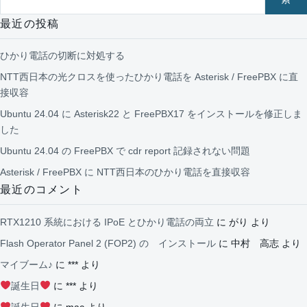
最近の投稿
ひかり電話の切断に対処する
NTT西日本の光クロスを使ったひかり電話を Asterisk / FreePBX に直
接収容
Ubuntu 24.04 に Asterisk22 と FreePBX17 をインストールを修正しま
した
Ubuntu 24.04 の FreePBX で cdr report 記録されない問題
Asterisk / FreePBX に NTT西日本のひかり電話を直接収容
最近のコメント
RTX1210 系統における IPoE とひかり電話の両立
に
がり
より
Flash Operator Panel 2 (FOP2) の インストール
に
中村 高志
より
マイブーム♪
に
***
より
誕生日
に
***
より
誕生日
に
mac
より