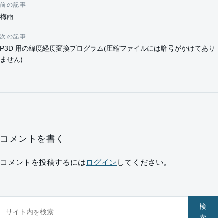
前の記事
投稿ナビゲーション
梅雨
次の記事
P3D 用の緯度経度変換プログラム(圧縮ファイルには暗号がかけてあり
ません)
コメントを書く
コメントを投稿するには
ログイン
してください。
サイト内を検索
検
索