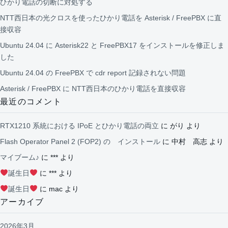
ひかり電話の切断に対処する
NTT西日本の光クロスを使ったひかり電話を Asterisk / FreePBX に直
接収容
Ubuntu 24.04 に Asterisk22 と FreePBX17 をインストールを修正しま
した
Ubuntu 24.04 の FreePBX で cdr report 記録されない問題
Asterisk / FreePBX に NTT西日本のひかり電話を直接収容
最近のコメント
RTX1210 系統における IPoE とひかり電話の両立
に
がり
より
Flash Operator Panel 2 (FOP2) の インストール
に
中村 高志
より
マイブーム♪
に
***
より
誕生日
に
***
より
誕生日
に
mac
より
アーカイブ
2026年3月