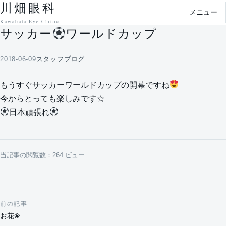
川畑眼科
本文へ移動
メニュー
Kawabata Eye Clinic
サッカー
ワールドカップ
2018-06-09
スタッフブログ
もうすぐサッカーワールドカップの開幕ですね
今からとっても楽しみです☆
日本頑張れ
当記事の閲覧数：264 ビュー
前の記事
投稿ナビゲーション
お花❀