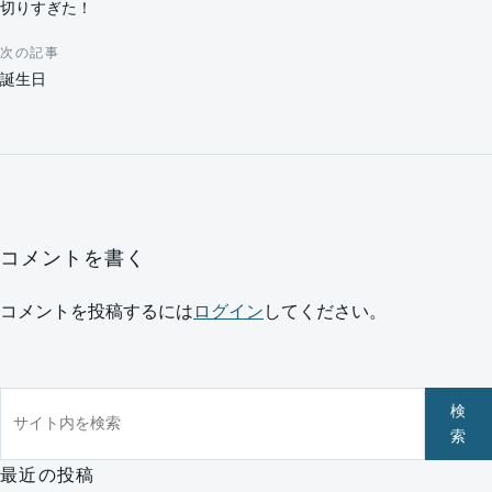
切りすぎた！
次の記事
誕生日
コメントを書く
コメントを投稿するには
ログイン
してください。
サイト内を検索
検
索
最近の投稿