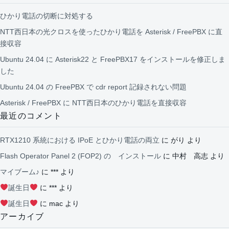
ひかり電話の切断に対処する
NTT西日本の光クロスを使ったひかり電話を Asterisk / FreePBX に直
接収容
Ubuntu 24.04 に Asterisk22 と FreePBX17 をインストールを修正しま
した
Ubuntu 24.04 の FreePBX で cdr report 記録されない問題
Asterisk / FreePBX に NTT西日本のひかり電話を直接収容
最近のコメント
RTX1210 系統における IPoE とひかり電話の両立
に
がり
より
Flash Operator Panel 2 (FOP2) の インストール
に
中村 高志
より
マイブーム♪
に
***
より
誕生日
に
***
より
誕生日
に
mac
より
アーカイブ