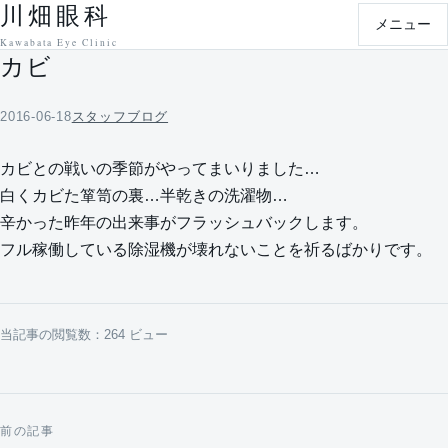
川畑眼科
本文へ移動
メニュー
Kawabata Eye Clinic
カビ
2016-06-18
スタッフブログ
カビとの戦いの季節がやってまいりました…
白くカビた箪笥の裏…半乾きの洗濯物…
辛かった昨年の出来事がフラッシュバックします。
フル稼働している除湿機が壊れないことを祈るばかりです。
当記事の閲覧数：264 ビュー
前の記事
投稿ナビゲーション