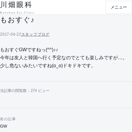
川畑眼科
本文へ移動
メニュー
Kawabata Eye Clinic
もおすぐ♪
2017-04-22
スタッフブログ
もおすぐGWですねっ(^^)♪♪
今年は友人と韓国へ行く予定なのでとても楽しみですが…。
少し危ないみたいですね(o_o)ドキドキです。
当記事の閲覧数：274 ビュー
前の記事
投稿ナビゲーション
GW