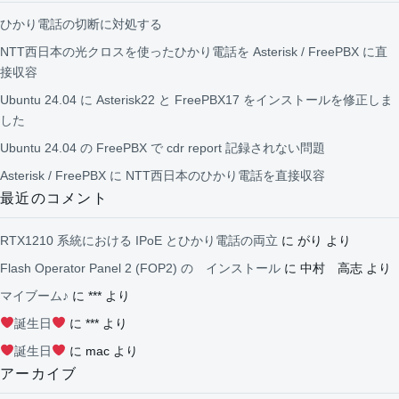
ひかり電話の切断に対処する
NTT西日本の光クロスを使ったひかり電話を Asterisk / FreePBX に直
接収容
Ubuntu 24.04 に Asterisk22 と FreePBX17 をインストールを修正しま
した
Ubuntu 24.04 の FreePBX で cdr report 記録されない問題
Asterisk / FreePBX に NTT西日本のひかり電話を直接収容
最近のコメント
RTX1210 系統における IPoE とひかり電話の両立
に
がり
より
Flash Operator Panel 2 (FOP2) の インストール
に
中村 高志
より
マイブーム♪
に
***
より
誕生日
に
***
より
誕生日
に
mac
より
アーカイブ