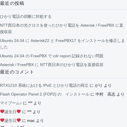
最近の投稿
ひかり電話の切断に対処する
NTT西日本の光クロスを使ったひかり電話を Asterisk / FreePBX に直
接収容
Ubuntu 24.04 に Asterisk22 と FreePBX17 をインストールを修正しま
した
Ubuntu 24.04 の FreePBX で cdr report 記録されない問題
Asterisk / FreePBX に NTT西日本のひかり電話を直接収容
最近のコメント
RTX1210 系統における IPoE とひかり電話の両立
に
がり
より
Flash Operator Panel 2 (FOP2) の インストール
に
中村 高志
より
マイブーム♪
に
***
より
誕生日
に
***
より
誕生日
に
mac
より