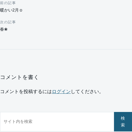
前の記事
投稿ナビゲーション
暖かい2月☺
次の記事
春❀
コメントを書く
コメントを投稿するには
ログイン
してください。
サイト内を検索
検
索