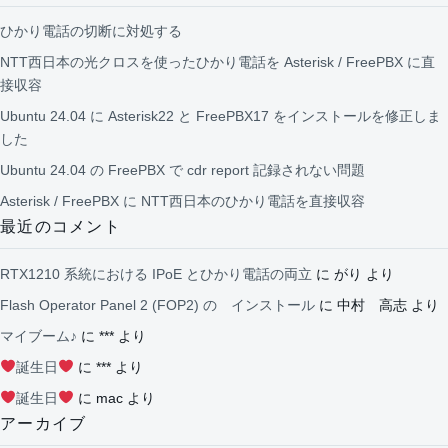
ひかり電話の切断に対処する
NTT西日本の光クロスを使ったひかり電話を Asterisk / FreePBX に直
接収容
Ubuntu 24.04 に Asterisk22 と FreePBX17 をインストールを修正しま
した
Ubuntu 24.04 の FreePBX で cdr report 記録されない問題
Asterisk / FreePBX に NTT西日本のひかり電話を直接収容
最近のコメント
RTX1210 系統における IPoE とひかり電話の両立
に
がり
より
Flash Operator Panel 2 (FOP2) の インストール
に
中村 高志
より
マイブーム♪
に
***
より
誕生日
に
***
より
誕生日
に
mac
より
アーカイブ