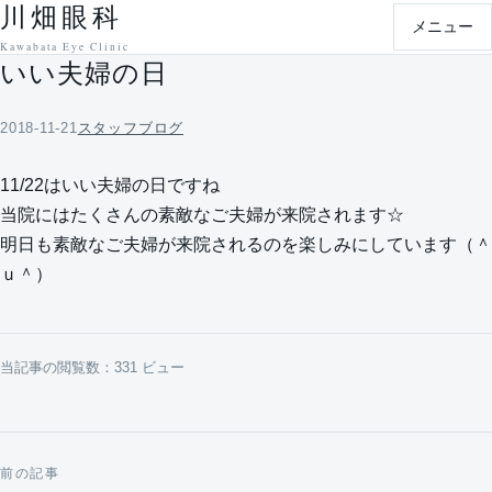
川畑眼科
本文へ移動
メニュー
Kawabata Eye Clinic
いい夫婦の日
2018-11-21
スタッフブログ
11/22はいい夫婦の日ですね
当院にはたくさんの素敵なご夫婦が来院されます☆
明日も素敵なご夫婦が来院されるのを楽しみにしています（＾
ｕ＾）
当記事の閲覧数：331 ビュー
前の記事
投稿ナビゲーション