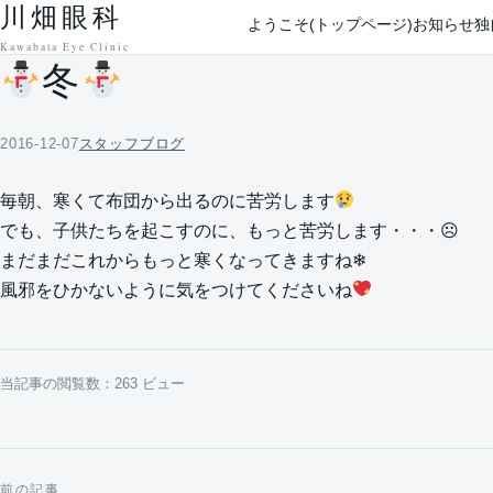
川畑眼科
本文へ移動
ようこそ(トップページ)
お知らせ
独
Kawabata Eye Clinic
冬
2016-12-07
スタッフブログ
毎朝、寒くて布団から出るのに苦労します
でも、子供たちを起こすのに、もっと苦労します・・・☹
まだまだこれからもっと寒くなってきますね❄
風邪をひかないように気をつけてくださいね
当記事の閲覧数：263 ビュー
前の記事