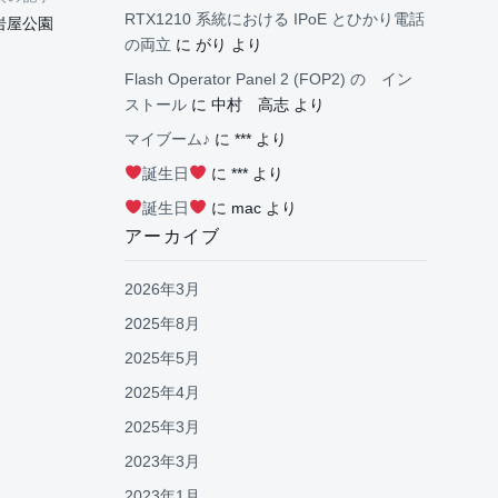
RTX1210 系統における IPoE とひかり電話
岩屋公園
の両立
に
がり
より
Flash Operator Panel 2 (FOP2) の イン
ストール
に
中村 高志
より
マイブーム♪
に
***
より
誕生日
に
***
より
誕生日
に
mac
より
アーカイブ
2026年3月
2025年8月
2025年5月
2025年4月
2025年3月
2023年3月
2023年1月