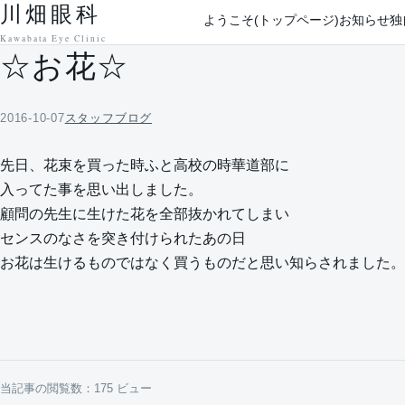
川畑眼科
本文へ移動
ようこそ(トップページ)
お知らせ
独
Kawabata Eye Clinic
☆お花☆
2016-10-07
スタッフブログ
先日、花束を買った時ふと高校の時華道部に
入ってた事を思い出しました。
顧問の先生に生けた花を全部抜かれてしまい
センスのなさを突き付けられたあの日
お花は生けるものではなく買うものだと思い知らされました。
当記事の閲覧数：175 ビュー