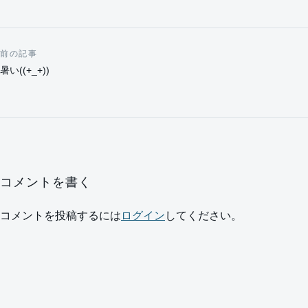
前の記事
投稿ナビゲーション
暑い((+_+))
コメントを書く
コメントを投稿するには
ログイン
してください。