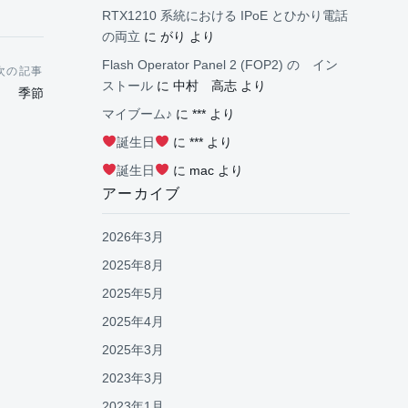
RTX1210 系統における IPoE とひかり電話
の両立
に
がり
より
Flash Operator Panel 2 (FOP2) の イン
次の記事
ストール
に
中村 高志
より
季節
マイブーム♪
に
***
より
誕生日
に
***
より
誕生日
に
mac
より
アーカイブ
2026年3月
2025年8月
2025年5月
2025年4月
2025年3月
2023年3月
2023年1月