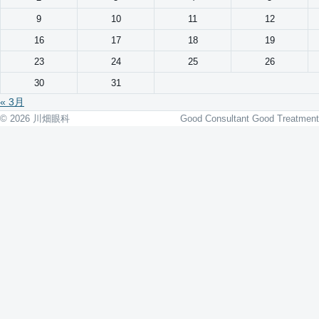
9
10
11
12
16
17
18
19
23
24
25
26
30
31
« 3月
© 2026 川畑眼科
Good Consultant Good Treatment