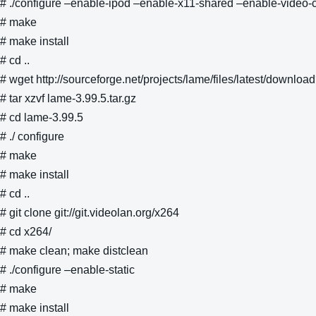
# ./configure –enable-ipod –enable-x11-shared –enable-video-
# make
# make install
# cd ..
# wget http://sourceforge.net/projects/lame/files/latest/downloa
# tar xzvf lame-3.99.5.tar.gz
# cd lame-3.99.5
# ./ configure
# make
# make install
# cd ..
# git clone git://git.videolan.org/x264
# cd x264/
# make clean; make distclean
# ./configure –enable-static
# make
# make install