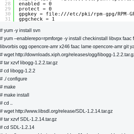
28
enabled = 0
29
protect = 0
30
gpgkey = file:///etc/pki/rpm-gpg/RPM-G
31
gpgcheck = 1
# yum -y install svn
# yum –enablerepo=rpmforge -y install checkinstall libvpx faac 
libvorbis ogg opencore-amr x246 faac lame opencore-amr git 
# wget http://downloads.xiph.org/releases/ogg/libogg-1.2.2.tar.g
# tar xzvf libogg-1.2.2.tar.gz
# cd libogg-1.2.2
# ./ configure
# make
# make install
# cd ..
# wget http://www.libsdl.org/release/SDL-1.2.14.tar.gz
# tar xzvf SDL-1.2.14.tar.gz
# cd SDL-1.2.14