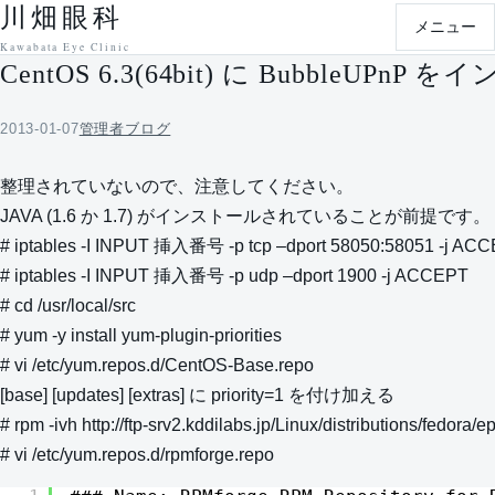
川畑眼科
本文へ移動
メニュー
Kawabata Eye Clinic
CentOS 6.3(64bit) に BubbleU
2013-01-07
管理者ブログ
整理されていないので、注意してください。
JAVA (1.6 か 1.7) がインストールされていることが前提です。
# iptables -I INPUT 挿入番号 -p tcp –dport 58050:58051 -j AC
# iptables -I INPUT 挿入番号 -p udp –dport 1900 -j ACCEPT
# cd /usr/local/src
# yum -y install yum-plugin-priorities
# vi /etc/yum.repos.d/CentOS-Base.repo
[base] [updates] [extras] に priority=1 を付け加える
# rpm -ivh http://ftp-srv2.kddilabs.jp/Linux/distributions/fedora
# vi /etc/yum.repos.d/rpmforge.repo