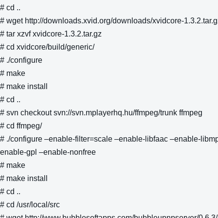
# cd ..
# wget http://downloads.xvid.org/downloads/xvidcore-1.3.2.tar.g
# tar xzvf xvidcore-1.3.2.tar.gz
# cd xvidcore/build/generic/
# ./configure
# make
# make install
# cd ..
# svn checkout svn://svn.mplayerhq.hu/ffmpeg/trunk ffmpeg
# cd ffmpeg/
# ./configure –enable-filter=scale –enable-libfaac –enable-lib
enable-gpl –enable-nonfree
# make
# make install
# cd ..
# cd /usr/local/src
# wget http://www.bubblesoftapps.com/bubbleupnpserver/0.6.3