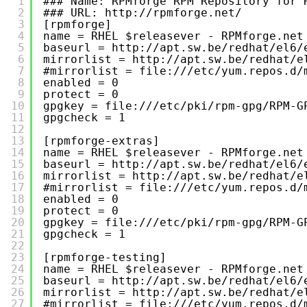
1
### Name: RPMforge RPM Repository for 
2
### URL: http://rpmforge.net/
3
[rpmforge]
4
name = RHEL $releasever - RPMforge.net
5
baseurl = http://apt.sw.be/redhat/el6/
6
mirrorlist = http://apt.sw.be/redhat/e
7
#mirrorlist = file:///etc/yum.repos.d/
8
enabled = 0
9
protect = 0
10
gpgkey = file:///etc/pki/rpm-gpg/RPM-G
11
gpgcheck = 1
12
13
[rpmforge-extras]
14
name = RHEL $releasever - RPMforge.net
15
baseurl = http://apt.sw.be/redhat/el6/
16
mirrorlist = http://apt.sw.be/redhat/e
17
#mirrorlist = file:///etc/yum.repos.d/
18
enabled = 0
19
protect = 0
20
gpgkey = file:///etc/pki/rpm-gpg/RPM-G
21
gpgcheck = 1
22
23
[rpmforge-testing]
24
name = RHEL $releasever - RPMforge.net
25
baseurl = http://apt.sw.be/redhat/el6/
26
mirrorlist = http://apt.sw.be/redhat/e
27
#mirrorlist = file:///etc/yum.repos.d/