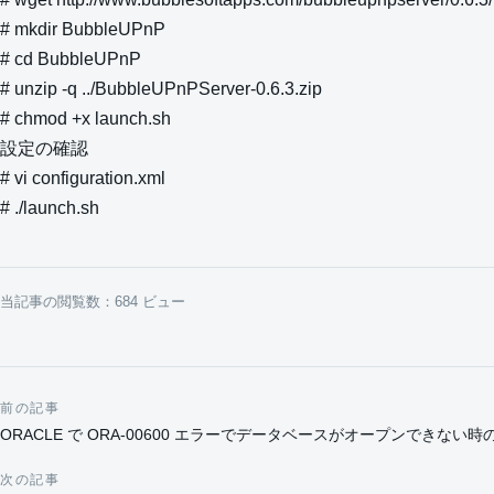
# mkdir BubbleUPnP
# cd BubbleUPnP
# unzip -q ../BubbleUPnPServer-0.6.3.zip
# chmod +x launch.sh
設定の確認
# vi configuration.xml
# ./launch.sh
当記事の閲覧数：684 ビュー
前の記事
投稿ナビゲーション
ORACLE で ORA-00600 エラーでデータベースがオープンできない
次の記事