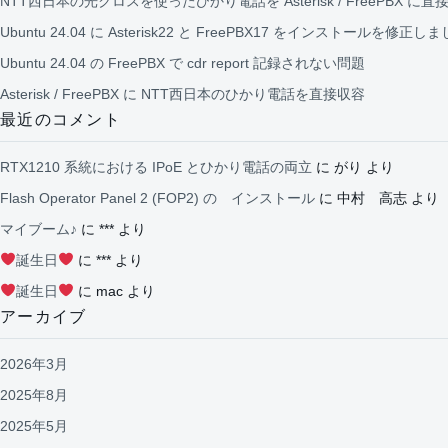
NTT西日本の光クロスを使ったひかり電話を Asterisk / FreePBX に直
Ubuntu 24.04 に Asterisk22 と FreePBX17 をインストールを修正し
Ubuntu 24.04 の FreePBX で cdr report 記録されない問題
Asterisk / FreePBX に NTT西日本のひかり電話を直接収容
最近のコメント
RTX1210 系統における IPoE とひかり電話の両立
に
がり
より
Flash Operator Panel 2 (FOP2) の インストール
に
中村 高志
より
マイブーム♪
に
***
より
誕生日
に
***
より
誕生日
に
mac
より
アーカイブ
2026年3月
2025年8月
2025年5月