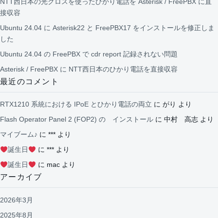
NTT西日本の光クロスを使ったひかり電話を Asterisk / FreePBX に直
接収容
Ubuntu 24.04 に Asterisk22 と FreePBX17 をインストールを修正しま
した
Ubuntu 24.04 の FreePBX で cdr report 記録されない問題
Asterisk / FreePBX に NTT西日本のひかり電話を直接収容
最近のコメント
RTX1210 系統における IPoE とひかり電話の両立
に
がり
より
Flash Operator Panel 2 (FOP2) の インストール
に
中村 高志
より
マイブーム♪
に
***
より
誕生日
に
***
より
誕生日
に
mac
より
アーカイブ
2026年3月
2025年8月