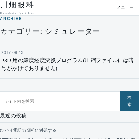
川畑眼科
本文へ移動
メニュー
Kawabata Eye Clinic
ARCHIVE
カテゴリー:
シミュレーター
2017.06.13
P3D 用の緯度経度変換プログラム(圧縮ファイルには暗
号がかけてありません)
サイト内を検索
検
索
最近の投稿
ひかり電話の切断に対処する