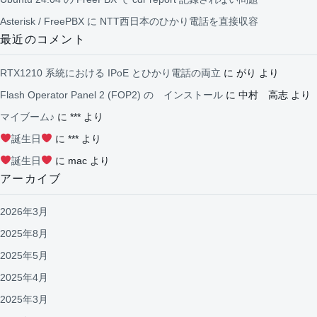
Asterisk / FreePBX に NTT西日本のひかり電話を直接収容
最近のコメント
RTX1210 系統における IPoE とひかり電話の両立
に
がり
より
Flash Operator Panel 2 (FOP2) の インストール
に
中村 高志
より
マイブーム♪
に
***
より
誕生日
に
***
より
誕生日
に
mac
より
アーカイブ
2026年3月
2025年8月
2025年5月
2025年4月
2025年3月