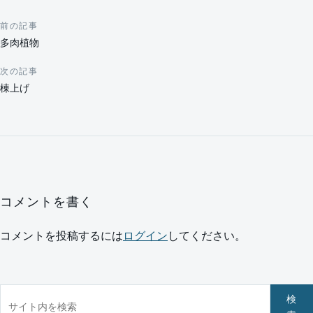
前の記事
投稿ナビゲーション
多肉植物
次の記事
棟上げ
コメントを書く
コメントを投稿するには
ログイン
してください。
サイト内を検索
検