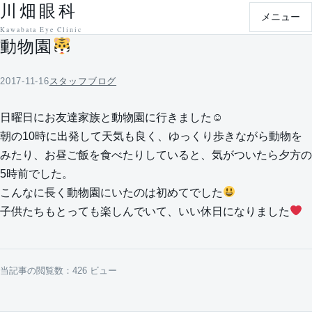
川畑眼科
本文へ移動
メニュー
Kawabata Eye Clinic
動物園
2017-11-16
スタッフブログ
日曜日にお友達家族と動物園に行きました☺
朝の10時に出発して天気も良く、ゆっくり歩きながら動物を
みたり、お昼ご飯を食べたりしていると、気がついたら夕方の
5時前でした。
こんなに長く動物園にいたのは初めてでした
子供たちもとっても楽しんでいて、いい休日になりました
当記事の閲覧数：426 ビュー