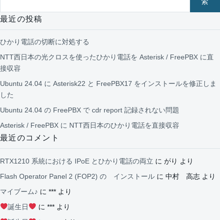
索
最近の投稿
ひかり電話の切断に対処する
NTT西日本の光クロスを使ったひかり電話を Asterisk / FreePBX に直
接収容
Ubuntu 24.04 に Asterisk22 と FreePBX17 をインストールを修正しま
した
Ubuntu 24.04 の FreePBX で cdr report 記録されない問題
Asterisk / FreePBX に NTT西日本のひかり電話を直接収容
最近のコメント
RTX1210 系統における IPoE とひかり電話の両立
に
がり
より
Flash Operator Panel 2 (FOP2) の インストール
に
中村 高志
より
マイブーム♪
に
***
より
誕生日
に
***
より