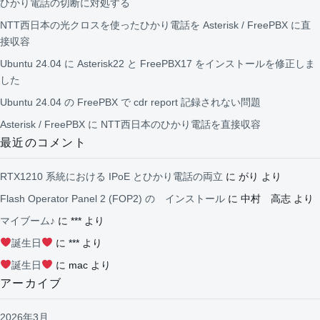
ひかり電話の切断に対処する
NTT西日本の光クロスを使ったひかり電話を Asterisk / FreePBX に直
接収容
Ubuntu 24.04 に Asterisk22 と FreePBX17 をインストールを修正しま
した
Ubuntu 24.04 の FreePBX で cdr report 記録されない問題
Asterisk / FreePBX に NTT西日本のひかり電話を直接収容
最近のコメント
RTX1210 系統における IPoE とひかり電話の両立
に
がり
より
Flash Operator Panel 2 (FOP2) の インストール
に
中村 高志
より
マイブーム♪
に
***
より
誕生日
に
***
より
誕生日
に
mac
より
アーカイブ
2026年3月