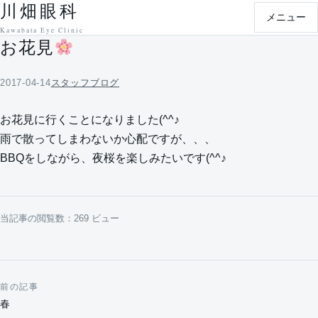
川畑眼科
本文へ移動
メニュー
Kawabata Eye Clinic
お花見
2017-04-14
スタッフブログ
お花見に行くことになりました(^^♪
雨で散ってしまわないか心配ですが、、、
BBQをしながら、夜桜を楽しみたいです(^^♪
当記事の閲覧数：269 ビュー
前の記事
投稿ナビゲーション
春