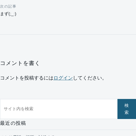
次の記事
まず(;_:)
コメントを書く
コメントを投稿するには
ログイン
してください。
サイト内を検索
検
索
最近の投稿