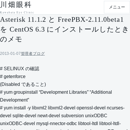
川畑眼科
本文へ移動
メニュー
Kawabata Eye Clinic
Asterisk 11.1.2 と FreePBX-2.11.0beta1
を CentOS 6.3 にインストールしたとき
のメモ
2013-01-07
管理者ブログ
# SELINUX の確認
# getenforce
(Disabled であること)
# yum groupinstall “Development Libraries” “Additional
Development”
# yum install -y libxml2 libxml2-devel openssl-devel ncurses-
devel sqlite-devel newt-devel subversion unixODBC
unixODBC-devel mysql-nnector-odbc libtool-ltdl libtool-ltdl-