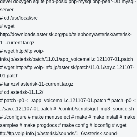
devel doxygen sqlite php-posix php-mysql php-pear-DB mysql-
server
# cd /usr/local/src
# wget
http://downloads.asterisk.org/pub/telephony/asterisk/asterisk-
11-current.tar.gz
# wget http://ftp.voip-
info.jp/asterisk/patch/11.0.1/app_voicemail.c.121107-01.patch
# wget http://ftp.voip-info.jp/asterisk/patch/11.0.1/say.c.121107-
01.patch
# tar xzvf asterisk-11-current.tar.gz
# cd asterisk-11.1.2/
# patch -p0 < ../app_voicemail.c.121107-01.patch # patch -p0 <
../say.c.121107-01.patch # ./contrib/scripts/get_mp3_source.sh
# ./configure # make menuselect # make # make install # make
samples # make progdocs # make config # ldconfig # wget
ftp://ftp.voip-info.jp/asterisk/sounds/1_6/asterisk-sound-