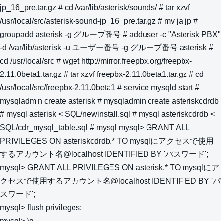
jp_16_pre.tar.gz # cd /var/lib/asterisk/sounds/ # tar xzvf
/usr/local/src/asterisk-sound-jp_16_pre.tar.gz # mv ja jp #
groupadd asterisk -g グループ番号 # adduser -c "Asterisk PBX"
-d /var/lib/asterisk -u ユーザー番号 -g グループ番号 asterisk #
cd /usr/local/src # wget http://mirror.freepbx.org/freepbx-
2.11.0beta1.tar.gz # tar xzvf freepbx-2.11.0beta1.tar.gz # cd
/usr/local/src/freepbx-2.11.0beta1 # service mysqld start #
mysqladmin create asterisk # mysqladmin create asteriskcdrdb
# mysql asterisk < SQL/newinstall.sql # mysql asteriskcdrdb <
SQL/cdr_mysql_table.sql # mysql mysql> GRANT ALL
PRIVILEGES ON asteriskcdrdb.* TO mysqlにアクセスで使用
するアカウント名@localhost IDENTIFIED BY 'パスワード';
mysql> GRANT ALL PRIVILEGES ON asterisk.* TO mysqlにア
クセスで使用するアカウント名@localhost IDENTIFIED BY 'パ
スワード';
mysql> flush privileges;
mysql> \q